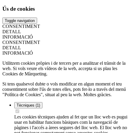
Ús de cookies
Toggle navigation
CONSENTIMENT
DETALL
INFORMACIÓ
CONSENTIMENT
DETALL
INFORMACIÓ
Utilitzem cookies pròpies i de tercers per a analitzar el trànsit de la
web. Si vols veure els vídeos de la web, accepta si us plau les
Cookies de Màrqueting.
Si tens qualsevol dubte o vols modificar en algun moment el teu
consentiment sobre l'ús de totes elles, pots fer-lo a través del menú
"Política de Cookies", situat al peu la web. Moltes gràcies.
Tècniques
(1)
Les cookies tècniques ajuden al fet que un lloc web es pugui
usar en habilitar funcions bàsiques com la navegació de
pàgines i l'accés a àrees segures del lloc web. El lloc web no
pot funcionar correctament sense aquestes cookies.