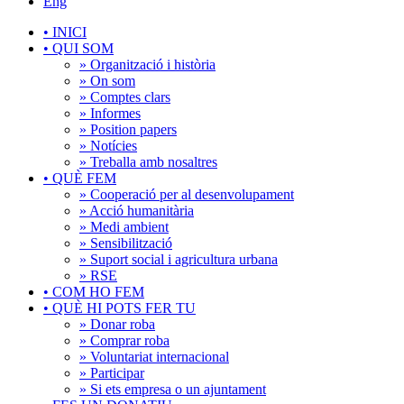
Eng
•
INICI
•
QUI SOM
» Organització i història
» On som
» Comptes clars
» Informes
» Position papers
» Notícies
» Treballa amb nosaltres
•
QUÈ FEM
» Cooperació per al desenvolupament
» Acció humanitària
» Medi ambient
» Sensibilització
» Suport social i agricultura urbana
» RSE
•
COM HO FEM
•
QUÈ HI POTS FER TU
» Donar roba
» Comprar roba
» Voluntariat internacional
» Participar
» Si ets empresa o un ajuntament