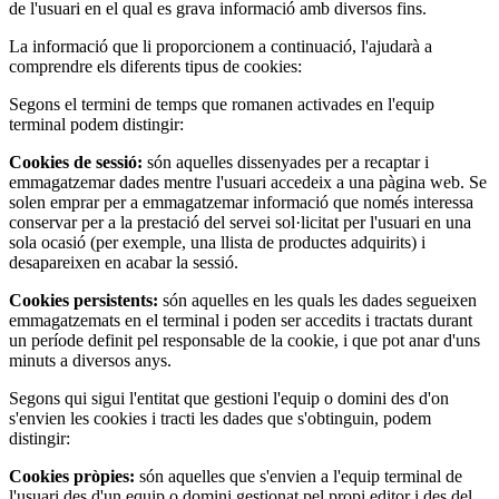
de l'usuari en el qual es grava informació amb diversos fins.
La informació que li proporcionem a continuació, l'ajudarà a
comprendre els diferents tipus de cookies:
Segons el termini de temps que romanen activades en l'equip
terminal podem distingir:
Cookies de sessió:
són aquelles dissenyades per a recaptar i
emmagatzemar dades mentre l'usuari accedeix a una pàgina web. Se
solen emprar per a emmagatzemar informació que només interessa
conservar per a la prestació del servei sol·licitat per l'usuari en una
sola ocasió (per exemple, una llista de productes adquirits) i
desapareixen en acabar la sessió.
Cookies persistents:
són aquelles en les quals les dades segueixen
emmagatzemats en el terminal i poden ser accedits i tractats durant
un període definit pel responsable de la cookie, i que pot anar d'uns
minuts a diversos anys.
Segons qui sigui l'entitat que gestioni l'equip o domini des d'on
s'envien les cookies i tracti les dades que s'obtinguin, podem
distingir:
Cookies pròpies:
són aquelles que s'envien a l'equip terminal de
l'usuari des d'un equip o domini gestionat pel propi editor i des del