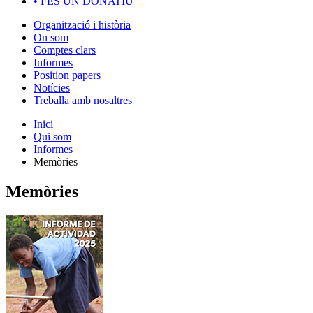
•
FES UN DONATIU
Organització i història
On som
Comptes clars
Informes
Position papers
Notícies
Treballa amb nosaltres
Inici
Qui som
Informes
Memòries
Memòries