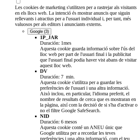
Les cookies de marketing s'utilitzen per a rastrejar als visitants
en els llocs web. La intenció és mostrar anuncis que siguin
rellevants i atractius per a l'usuari individual i, per tant, més
valuosos per als editors i anunciants externs.
Google
(3)
1P_JAR
Duración: 1mes
Aquesta cookie guarda informació sobre l'ús del
lloc web per part de l'usuari final i la publicitat
que l'usuari final podia haver vist abans de visitar
aquest lloc web.
DV
Duración: 7 min.
Aquesta cookie s'utilitza per a guardar les
preferències de l'usuari i una altra informació.
Això inclou, en particular, l'idioma preferit, el
nombre de resultats de cerca que es mostraran en
la pàgina, així com la decisió de si s'ha d'activar o
no el filtre Google SafeSearch.
NID
Duración: 6 mesos
Aquesta cookie conté un ANEU únic que
Google utilitza per a recordar les teves
preferències i una altra informació, com el teu