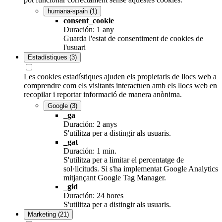
humana-spain
(1)
consent_cookie
Duración: 1 any
Guarda l'estat de consentiment de cookies de
l'usuari
Estadístiques
(3)
Les cookies estadístiques ajuden els propietaris de llocs web a
comprendre com els visitants interactuen amb els llocs web en
recopilar i reportar informació de manera anònima.
Google
(3)
_ga
Duración: 2 anys
S'utilitza per a distingir als usuaris.
_gat
Duración: 1 min.
S'utilitza per a limitar el percentatge de
sol·licituds. Si s'ha implementat Google Analytics
mitjançant Google Tag Manager.
_gid
Duración: 24 hores
S'utilitza per a distingir als usuaris.
Marketing
(21)