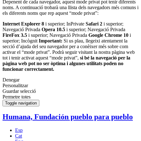
Depenent de cada navegador, aquest mode privat pot tenir diferents
noms. A continuació trobarà una llista dels navegadors més comuns i
els diferents noms que rep aquest “mode privat”:
Internet Explorer 8
i superior; InPrivate
Safari 2
i superior;
Navegació Privada
Opera 10.5
i superior; Navegació Privada
FireFox 3.5
i superior; Navegació Privada
Google Chrome 10
i
superior; Incògnit
Important:
Si us plau, llegeixi atentament la
secció d’ajuda del seu navegador per a conèixer més sobre com
activar el “mode privat”. Podrà seguir visitant la nostra pàgina web
tot i tenir activat aquest “mode privat”,
si bé la navegació per la
pàgina web pot no ser òptima i algunes utilitats poden no
funcionar correctament.
Denegar
Personalitzar
Guardar selecció
Permetre totes
Toggle navigation
Humana, Fundación pueblo para pueblo
Esp
Cat