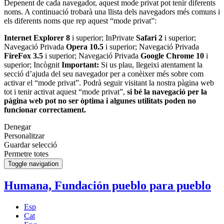
Depenent de cada navegador, aquest mode privat pot tenir diferents
noms. A continuació trobarà una llista dels navegadors més comuns i
els diferents noms que rep aquest “mode privat”:
Internet Explorer 8
i superior; InPrivate
Safari 2
i superior;
Navegació Privada
Opera 10.5
i superior; Navegació Privada
FireFox 3.5
i superior; Navegació Privada
Google Chrome 10
i
superior; Incògnit
Important:
Si us plau, llegeixi atentament la
secció d’ajuda del seu navegador per a conèixer més sobre com
activar el “mode privat”. Podrà seguir visitant la nostra pàgina web
tot i tenir activat aquest “mode privat”,
si bé la navegació per la
pàgina web pot no ser òptima i algunes utilitats poden no
funcionar correctament.
Denegar
Personalitzar
Guardar selecció
Permetre totes
Toggle navigation
Humana, Fundación pueblo para pueblo
Esp
Cat