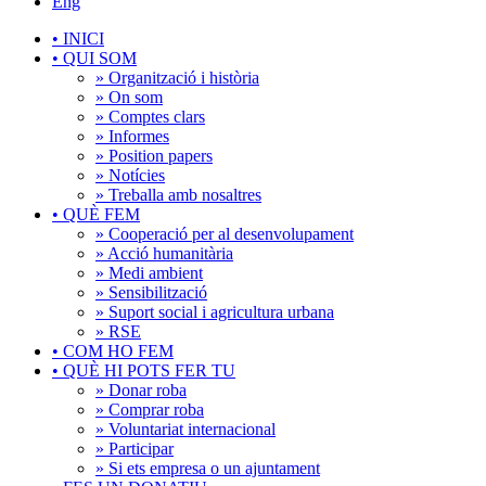
Eng
•
INICI
•
QUI SOM
» Organització i història
» On som
» Comptes clars
» Informes
» Position papers
» Notícies
» Treballa amb nosaltres
•
QUÈ FEM
» Cooperació per al desenvolupament
» Acció humanitària
» Medi ambient
» Sensibilització
» Suport social i agricultura urbana
» RSE
•
COM HO FEM
•
QUÈ HI POTS FER TU
» Donar roba
» Comprar roba
» Voluntariat internacional
» Participar
» Si ets empresa o un ajuntament