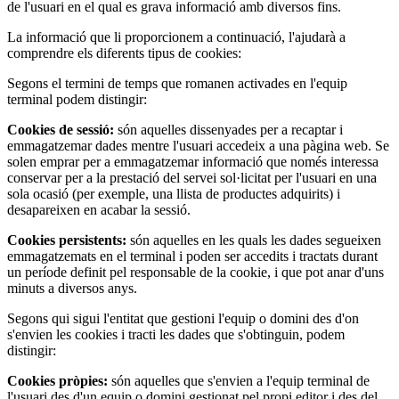
de l'usuari en el qual es grava informació amb diversos fins.
La informació que li proporcionem a continuació, l'ajudarà a
comprendre els diferents tipus de cookies:
Segons el termini de temps que romanen activades en l'equip
terminal podem distingir:
Cookies de sessió:
són aquelles dissenyades per a recaptar i
emmagatzemar dades mentre l'usuari accedeix a una pàgina web. Se
solen emprar per a emmagatzemar informació que només interessa
conservar per a la prestació del servei sol·licitat per l'usuari en una
sola ocasió (per exemple, una llista de productes adquirits) i
desapareixen en acabar la sessió.
Cookies persistents:
són aquelles en les quals les dades segueixen
emmagatzemats en el terminal i poden ser accedits i tractats durant
un període definit pel responsable de la cookie, i que pot anar d'uns
minuts a diversos anys.
Segons qui sigui l'entitat que gestioni l'equip o domini des d'on
s'envien les cookies i tracti les dades que s'obtinguin, podem
distingir:
Cookies pròpies:
són aquelles que s'envien a l'equip terminal de
l'usuari des d'un equip o domini gestionat pel propi editor i des del