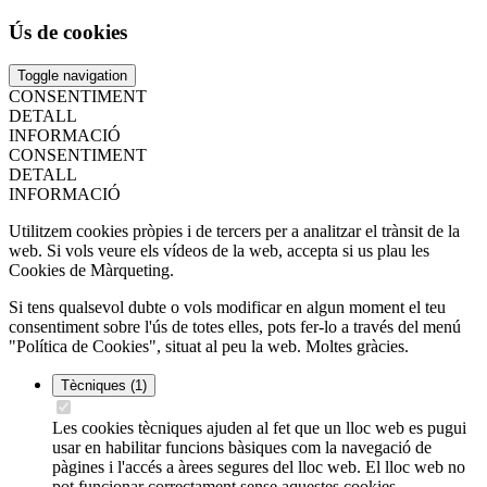
Ús de cookies
Toggle navigation
CONSENTIMENT
DETALL
INFORMACIÓ
CONSENTIMENT
DETALL
INFORMACIÓ
Utilitzem cookies pròpies i de tercers per a analitzar el trànsit de la
web. Si vols veure els vídeos de la web, accepta si us plau les
Cookies de Màrqueting.
Si tens qualsevol dubte o vols modificar en algun moment el teu
consentiment sobre l'ús de totes elles, pots fer-lo a través del menú
"Política de Cookies", situat al peu la web. Moltes gràcies.
Tècniques
(1)
Les cookies tècniques ajuden al fet que un lloc web es pugui
usar en habilitar funcions bàsiques com la navegació de
pàgines i l'accés a àrees segures del lloc web. El lloc web no
pot funcionar correctament sense aquestes cookies.