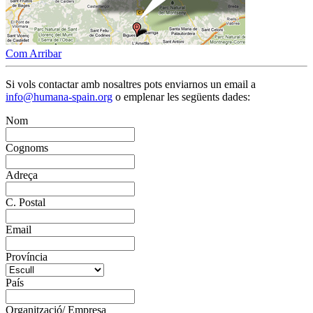
Com Arribar
Si vols contactar amb nosaltres pots enviarnos un email a
info@humana-spain.org
o emplenar les següents dades:
Nom
Cognoms
Adreça
C. Postal
Email
Província
País
Organització/ Empresa