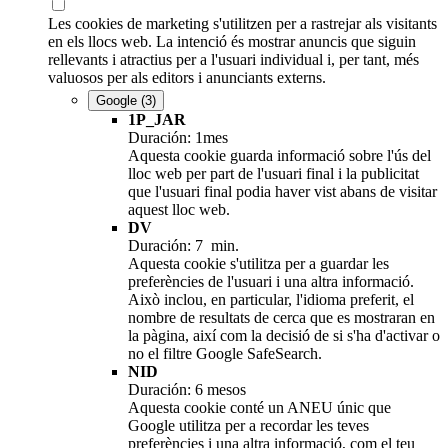
Les cookies de marketing s'utilitzen per a rastrejar als visitants
en els llocs web. La intenció és mostrar anuncis que siguin
rellevants i atractius per a l'usuari individual i, per tant, més
valuosos per als editors i anunciants externs.
Google
(3)
1P_JAR
Duración: 1mes
Aquesta cookie guarda informació sobre l'ús del
lloc web per part de l'usuari final i la publicitat
que l'usuari final podia haver vist abans de visitar
aquest lloc web.
DV
Duración: 7 min.
Aquesta cookie s'utilitza per a guardar les
preferències de l'usuari i una altra informació.
Això inclou, en particular, l'idioma preferit, el
nombre de resultats de cerca que es mostraran en
la pàgina, així com la decisió de si s'ha d'activar o
no el filtre Google SafeSearch.
NID
Duración: 6 mesos
Aquesta cookie conté un ANEU únic que
Google utilitza per a recordar les teves
preferències i una altra informació, com el teu