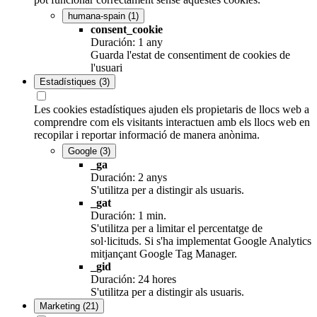
humana-spain
(1)
consent_cookie
Duración: 1 any
Guarda l'estat de consentiment de cookies de
l'usuari
Estadístiques
(3)
Les cookies estadístiques ajuden els propietaris de llocs web a
comprendre com els visitants interactuen amb els llocs web en
recopilar i reportar informació de manera anònima.
Google
(3)
_ga
Duración: 2 anys
S'utilitza per a distingir als usuaris.
_gat
Duración: 1 min.
S'utilitza per a limitar el percentatge de
sol·licituds. Si s'ha implementat Google Analytics
mitjançant Google Tag Manager.
_gid
Duración: 24 hores
S'utilitza per a distingir als usuaris.
Marketing
(21)