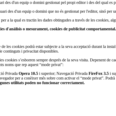
i des d'un equip o domini gestionat pel propi editor i des del qual es pres
uari des d'un equip o domini que no és gestionat per l'editor, sinó per un
t per a la qual es tractin les dades obtingudes a través de les cookies, alg
kies d'anàlisis o mesurament, cookies de publicitat comportamental.
 de les cookies podrà estar subjecte a la seva acceptació durant la inst
 continguts i privacitat disponibles.
es cookies s’esborren sempre després de la seva visita. Depenent de ca
ents noms que rep aquest “mode privat”:
ció Privada
Opera 10.5
i superior; Navegació Privada
FireFox 3.5
i su
navegador per a conèixer més sobre com activar el “mode privat”. Podrà s
lgunes utilitats poden no funcionar correctament.