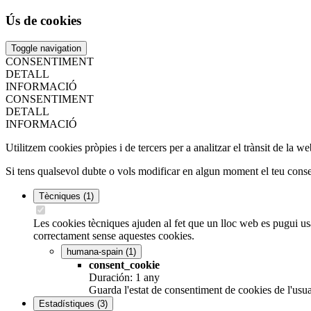
Ús de cookies
Toggle navigation
CONSENTIMENT
DETALL
INFORMACIÓ
CONSENTIMENT
DETALL
INFORMACIÓ
Utilitzem cookies pròpies i de tercers per a analitzar el trànsit de la 
Si tens qualsevol dubte o vols modificar en algun moment el teu consent
Tècniques
(1)
Les cookies tècniques ajuden al fet que un lloc web es pugui usa
correctament sense aquestes cookies.
humana-spain
(1)
consent_cookie
Duración: 1 any
Guarda l'estat de consentiment de cookies de l'usua
Estadístiques
(3)