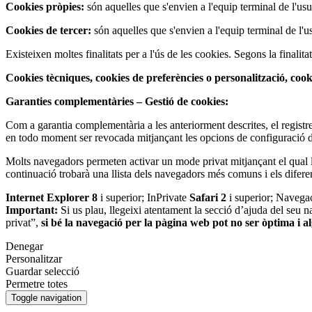
Cookies pròpies:
són aquelles que s'envien a l'equip terminal de l'usuar
Cookies de tercer:
són aquelles que s'envien a l'equip terminal de l'us
Existeixen moltes finalitats per a l'ús de les cookies. Segons la finalita
Cookies tècniques, cookies de preferències o personalització, coo
Garanties complementàries – Gestió de cookies:
Com a garantia complementària a les anteriorment descrites, el registre
en todo moment ser revocada mitjançant les opcions de configuració de
Molts navegadors permeten activar un mode privat mitjançant el qual l
continuació trobarà una llista dels navegadors més comuns i els difer
Internet Explorer 8
i superior; InPrivate
Safari 2
i superior; Navega
Important:
Si us plau, llegeixi atentament la secció d’ajuda del seu 
privat”,
si bé la navegació per la pàgina web pot no ser òptima i a
Denegar
Personalitzar
Guardar selecció
Permetre totes
Toggle navigation