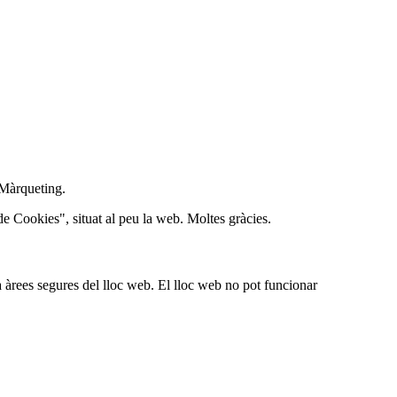
e Màrqueting.
de Cookies", situat al peu la web. Moltes gràcies.
a àrees segures del lloc web. El lloc web no pot funcionar