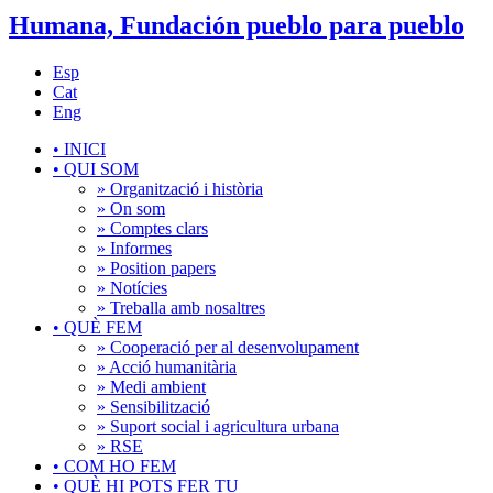
Humana, Fundación pueblo para pueblo
Esp
Cat
Eng
•
INICI
•
QUI SOM
» Organització i història
» On som
» Comptes clars
» Informes
» Position papers
» Notícies
» Treballa amb nosaltres
•
QUÈ FEM
» Cooperació per al desenvolupament
» Acció humanitària
» Medi ambient
» Sensibilització
» Suport social i agricultura urbana
» RSE
•
COM HO FEM
•
QUÈ HI POTS FER TU