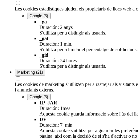
Les cookies estadístiques ajuden els propietaris de llocs web a
Google
(3)
_ga
Duración: 2 anys
S'utilitza per a distingir als usuaris.
_gat
Duración: 1 min.
S'utilitza per a limitar el percentatge de sol·lici
_gid
Duración: 24 hores
S'utilitza per a distingir als usuaris.
Marketing
(21)
Les cookies de marketing s'utilitzen per a rastrejar als visitants 
i anunciants externs.
Google
(3)
1P_JAR
Duración: 1mes
Aquesta cookie guarda informació sobre l'ús del lloc 
DV
Duración: 7 min.
Aquesta cookie s'utilitza per a guardar les preferènc
pàgina, així com la decisió de si s'ha d'activar o no