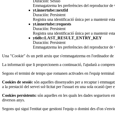
Duración: Sessió
Emmagatzema les preferències del reproductor de v
yt.innertube::nextId
Duración: Persistent
Registra una identificació única per a mantenir est
yt.innertube::requests
Duración: Persistent
Registra una identificació única per a mantenir est
ytidb::LAST_RESULT_ENTRY_KEY
Duración: Persistent
Emmagatzema les preferències del reproductor de v
Una "Cookie" és un petit arxiu que s'emmagatzema en l'ordinador de l'
La informació que li proporcionem a continuació, l'ajudarà a comprendr
Segons el termini de temps que romanen activades en l'equip terminal
Cookies de sessió:
són aquelles dissenyades per a recaptar i emmaga
a la prestació del servei sol·licitat per l'usuari en una sola ocasió (per
Cookies persistents:
són aquelles en les quals les dades segueixen emm
diversos anys.
Segons qui sigui l'entitat que gestioni l'equip o domini des d'on s'envie