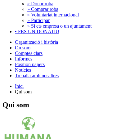
» Donar roba
» Comprar roba
» Voluntariat internacional
» Participar
» Si ets empresa o un ajuntament
•
FES UN DONATIU
Organització i història
On som
Comptes clars
Informes
Position papers
Notícies
Treballa amb nosaltres
Inici
Qui som
Qui som