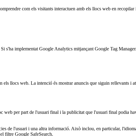
 comprendre com els visitants interactuen amb els llocs web en recopila
tuds. Si s'ha implementat Google Analytics mitjançant Google Tag Manager
en els llocs web. La intenció és mostrar anuncis que siguin rellevants i atr
web per part de l'usuari final i la publicitat que l'usuari final podia ha
ies de l'usuari i una altra informació. Això inclou, en particular, l'idio
 el filtre Google SafeSearch.