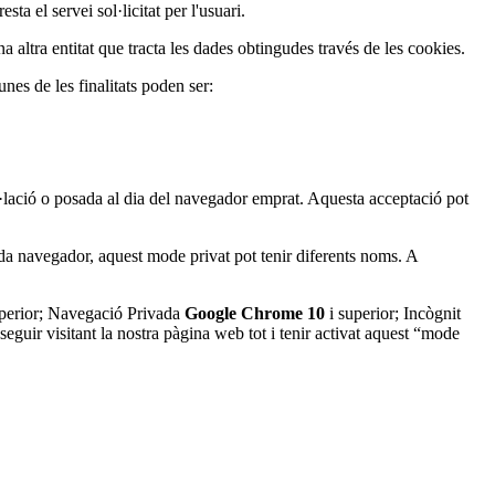
ta el servei sol·licitat per l'usuari.
a altra entitat que tracta les dades obtingudes través de les cookies.
unes de les finalitats poden ser:
al·lació o posada al dia del navegador emprat. Aquesta acceptació pot
da navegador, aquest mode privat pot tenir diferents noms. A
perior; Navegació Privada
Google Chrome 10
i superior; Incògnit
eguir visitant la nostra pàgina web tot i tenir activat aquest “mode