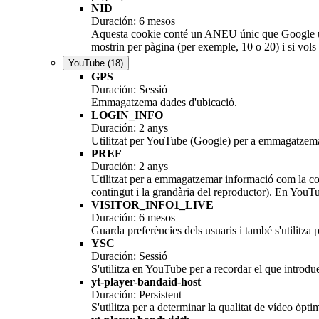
NID
Duración: 6 mesos
Aquesta cookie conté un ANEU únic que Google utilit
mostrin per pàgina (per exemple, 10 o 20) i si vols 
YouTube
(18)
GPS
Duración: Sessió
Emmagatzema dades d'ubicació.
LOGIN_INFO
Duración: 2 anys
Utilitzat per YouTube (Google) per a emmagatzemar l
PREF
Duración: 2 anys
Utilitzat per a emmagatzemar informació com la con
contingut i la grandària del reproductor). En YouT
VISITOR_INFO1_LIVE
Duración: 6 mesos
Guarda preferències dels usuaris i també s'utilitza 
YSC
Duración: Sessió
S'utilitza en YouTube per a recordar el que introdue
yt-player-bandaid-host
Duración: Persistent
S'utilitza per a determinar la qualitat de vídeo òpti