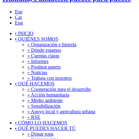
Esp
Cat
Eng
•
INICIO
•
QUIÉNES SOMOS
» Organización e historia
» Dónde estamos
» Cuentas claras
» Informes
» Position papers
» Noticias
» Trabaja con nosotros
•
QUÉ HACEMOS
» Cooperación para el desarrollo
» Acción humanitaria
» Medio ambiente
» Sensibilización
» Apoyo local y agricultura urbana
» RSE
•
CÓMO LO HACEMOS
•
QUÉ PUEDES HACER TÚ
» Donar ropa