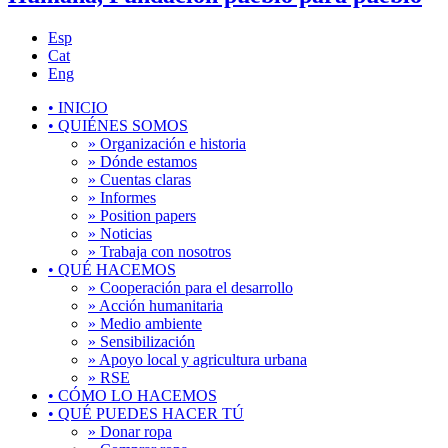
Esp
Cat
Eng
•
INICIO
•
QUIÉNES SOMOS
» Organización e historia
» Dónde estamos
» Cuentas claras
» Informes
» Position papers
» Noticias
» Trabaja con nosotros
•
QUÉ HACEMOS
» Cooperación para el desarrollo
» Acción humanitaria
» Medio ambiente
» Sensibilización
» Apoyo local y agricultura urbana
» RSE
•
CÓMO LO HACEMOS
•
QUÉ PUEDES HACER TÚ
» Donar ropa