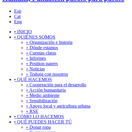
Esp
Cat
Eng
•
INICIO
•
QUIÉNES SOMOS
» Organización e historia
» Dónde estamos
» Cuentas claras
» Informes
» Position papers
» Noticias
» Trabaja con nosotros
•
QUÉ HACEMOS
» Cooperación para el desarrollo
» Acción humanitaria
» Medio ambiente
» Sensibilización
» Apoyo local y agricultura urbana
» RSE
•
CÓMO LO HACEMOS
•
QUÉ PUEDES HACER TÚ
» Donar ropa