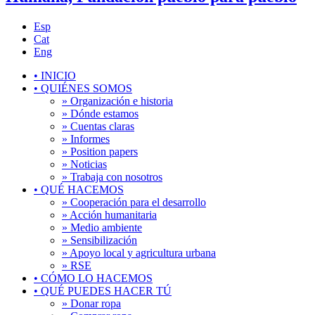
Esp
Cat
Eng
•
INICIO
•
QUIÉNES SOMOS
» Organización e historia
» Dónde estamos
» Cuentas claras
» Informes
» Position papers
» Noticias
» Trabaja con nosotros
•
QUÉ HACEMOS
» Cooperación para el desarrollo
» Acción humanitaria
» Medio ambiente
» Sensibilización
» Apoyo local y agricultura urbana
» RSE
•
CÓMO LO HACEMOS
•
QUÉ PUEDES HACER TÚ
» Donar ropa