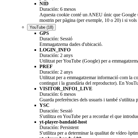
NID
Duración: 6 mesos
Aquesta cookie conté un ANEU únic que Google utilit
mostrin per pàgina (per exemple, 10 o 20) i si vols 
YouTube
(18)
GPS
Duración: Sessió
Emmagatzema dades d'ubicació.
LOGIN_INFO
Duración: 2 anys
Utilitzat per YouTube (Google) per a emmagatzemar l
PREF
Duración: 2 anys
Utilitzat per a emmagatzemar informació com la con
contingut i la grandària del reproductor). En YouT
VISITOR_INFO1_LIVE
Duración: 6 mesos
Guarda preferències dels usuaris i també s'utilitza 
YSC
Duración: Sessió
S'utilitza en YouTube per a recordar el que introdue
yt-player-bandaid-host
Duración: Persistent
S'utilitza per a determinar la qualitat de vídeo òpti