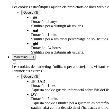
Les cookies estadístiques ajuden els propietaris de llocs web a
Google
(3)
_ga
Duración: 2 anys
S'utilitza per a distingir als usuaris.
_gat
Duración: 1 min.
S'utilitza per a limitar el percentatge de sol·lici
_gid
Duración: 24 hores
S'utilitza per a distingir als usuaris.
Marketing
(21)
Les cookies de marketing s'utilitzen per a rastrejar als visitants 
i anunciants externs.
Google
(3)
1P_JAR
Duración: 1mes
Aquesta cookie guarda informació sobre l'ús del lloc 
DV
Duración: 7 min.
Aquesta cookie s'utilitza per a guardar les preferènc
pàgina, així com la decisió de si s'ha d'activar o no