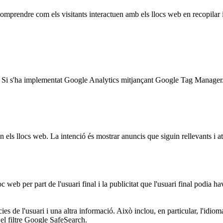
 comprendre com els visitants interactuen amb els llocs web en recopila
tuds. Si s'ha implementat Google Analytics mitjançant Google Tag Manager
en els llocs web. La intenció és mostrar anuncis que siguin rellevants i atr
web per part de l'usuari final i la publicitat que l'usuari final podia ha
ies de l'usuari i una altra informació. Això inclou, en particular, l'idio
 el filtre Google SafeSearch.