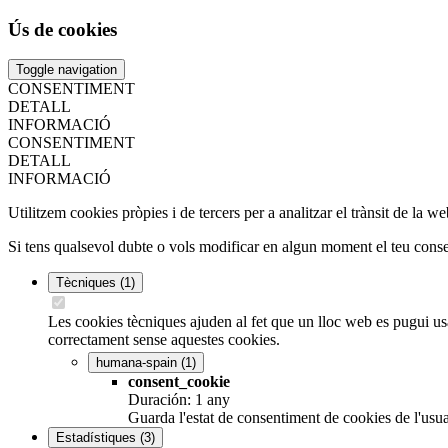
Ús de cookies
Toggle navigation
CONSENTIMENT
DETALL
INFORMACIÓ
CONSENTIMENT
DETALL
INFORMACIÓ
Utilitzem cookies pròpies i de tercers per a analitzar el trànsit de la 
Si tens qualsevol dubte o vols modificar en algun moment el teu consent
Tècniques
(1)
Les cookies tècniques ajuden al fet que un lloc web es pugui usa
correctament sense aquestes cookies.
humana-spain
(1)
consent_cookie
Duración: 1 any
Guarda l'estat de consentiment de cookies de l'usua
Estadístiques
(3)