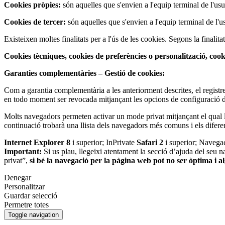
Cookies pròpies:
són aquelles que s'envien a l'equip terminal de l'usuar
Cookies de tercer:
són aquelles que s'envien a l'equip terminal de l'us
Existeixen moltes finalitats per a l'ús de les cookies. Segons la finalita
Cookies tècniques, cookies de preferències o personalització, coo
Garanties complementàries – Gestió de cookies:
Com a garantia complementària a les anteriorment descrites, el registre
en todo moment ser revocada mitjançant les opcions de configuració de
Molts navegadors permeten activar un mode privat mitjançant el qual l
continuació trobarà una llista dels navegadors més comuns i els difer
Internet Explorer 8
i superior; InPrivate
Safari 2
i superior; Navega
Important:
Si us plau, llegeixi atentament la secció d’ajuda del seu 
privat”,
si bé la navegació per la pàgina web pot no ser òptima i a
Denegar
Personalitzar
Guardar selecció
Permetre totes
Toggle navigation