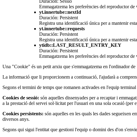
Duración: Sessió
Emmagatzema les preferències del reproductor de v
yt.innertube::nextId
Duración: Persistent
Registra una identificació única per a mantenir est
yt.innertube::requests
Duración: Persistent
Registra una identificació única per a mantenir est
ytidb::LAST_RESULT_ENTRY_KEY
Duración: Persistent
Emmagatzema les preferències del reproductor de v
Una "Cookie" és un petit arxiu que s'emmagatzema en l'ordinador de l'
La informació que li proporcionem a continuació, l'ajudarà a comprendr
Segons el termini de temps que romanen activades en l'equip terminal
Cookies de sessió:
són aquelles dissenyades per a recaptar i emmaga
a la prestació del servei sol·licitat per l'usuari en una sola ocasió (per
Cookies persistents:
són aquelles en les quals les dades segueixen emm
diversos anys.
Segons qui sigui l'entitat que gestioni l'equip o domini des d'on s'envie