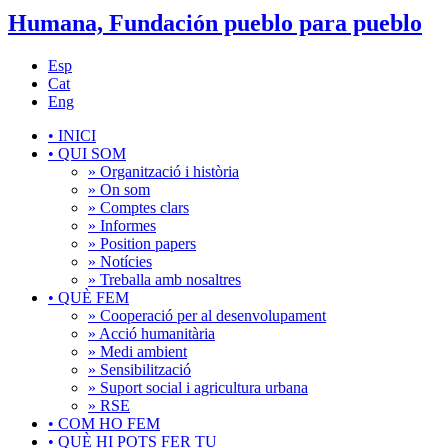
Humana, Fundación pueblo para pueblo
Esp
Cat
Eng
•
INICI
•
QUI SOM
» Organització i història
» On som
» Comptes clars
» Informes
» Position papers
» Notícies
» Treballa amb nosaltres
•
QUÈ FEM
» Cooperació per al desenvolupament
» Acció humanitària
» Medi ambient
» Sensibilització
» Suport social i agricultura urbana
» RSE
•
COM HO FEM
•
QUÈ HI POTS FER TU