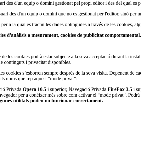
i des d'un equip o domini gestionat pel propi editor i des del qual es pres
uari des d'un equip o domini que no és gestionat per l'editor, sinó per un
t per a la qual es tractin les dades obtingudes a través de les cookies, alg
kies d'anàlisis o mesurament, cookies de publicitat comportamental.
 de les cookies podrà estar subjecte a la seva acceptació durant la inst
 continguts i privacitat disponibles.
es cookies s’esborren sempre després de la seva visita. Depenent de ca
ents noms que rep aquest “mode privat”:
ció Privada
Opera 10.5
i superior; Navegació Privada
FireFox 3.5
i su
navegador per a conèixer més sobre com activar el “mode privat”. Podrà s
lgunes utilitats poden no funcionar correctament.