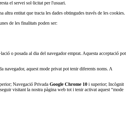
ta el servei sol·licitat per l'usuari.
a altra entitat que tracta les dades obtingudes través de les cookies.
unes de les finalitats poden ser:
al·lació o posada al dia del navegador emprat. Aquesta acceptació pot
da navegador, aquest mode privat pot tenir diferents noms. A
perior; Navegació Privada
Google Chrome 10
i superior; Incògnit
eguir visitant la nostra pàgina web tot i tenir activat aquest “mode