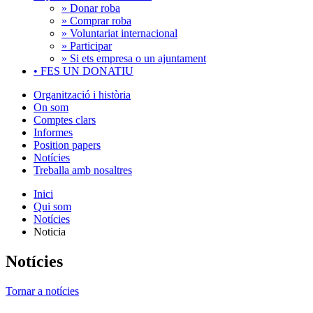
» Donar roba
» Comprar roba
» Voluntariat internacional
» Participar
» Si ets empresa o un ajuntament
•
FES UN DONATIU
Organització i història
On som
Comptes clars
Informes
Position papers
Notícies
Treballa amb nosaltres
Inici
Qui som
Notícies
Noticia
Notícies
Tornar a notícies