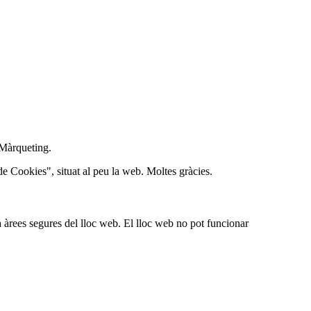
e Màrqueting.
de Cookies", situat al peu la web. Moltes gràcies.
a àrees segures del lloc web. El lloc web no pot funcionar