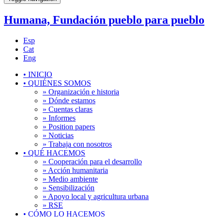
Humana, Fundación pueblo para pueblo
Esp
Cat
Eng
•
INICIO
•
QUIÉNES SOMOS
» Organización e historia
» Dónde estamos
» Cuentas claras
» Informes
» Position papers
» Noticias
» Trabaja con nosotros
•
QUÉ HACEMOS
» Cooperación para el desarrollo
» Acción humanitaria
» Medio ambiente
» Sensibilización
» Apoyo local y agricultura urbana
» RSE
•
CÓMO LO HACEMOS