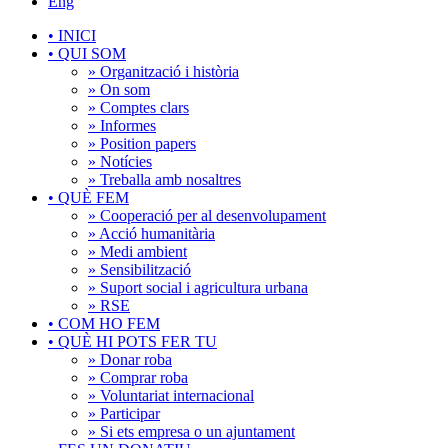
Eng
•
INICI
•
QUI SOM
» Organització i història
» On som
» Comptes clars
» Informes
» Position papers
» Notícies
» Treballa amb nosaltres
•
QUÈ FEM
» Cooperació per al desenvolupament
» Acció humanitària
» Medi ambient
» Sensibilització
» Suport social i agricultura urbana
» RSE
•
COM HO FEM
•
QUÈ HI POTS FER TU
» Donar roba
» Comprar roba
» Voluntariat internacional
» Participar
» Si ets empresa o un ajuntament