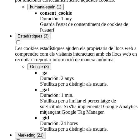
humana-spain
(1)
consent_cookie
Duración: 1 any
Guarda l'estat de consentiment de cookies de
l'usuari
Estadístiques
(3)
Les cookies estadístiques ajuden els propietaris de llocs web a
comprendre com els visitants interactuen amb els llocs web en
recopilar i reportar informació de manera anònima.
Google
(3)
_ga
Duración: 2 anys
S'utilitza per a distingir als usuaris.
_gat
Duración: 1 min.
S'utilitza per a limitar el percentatge de
sol·licituds. Si s'ha implementat Google Analytics
mitjançant Google Tag Manager.
_gid
Duración: 24 hores
S'utilitza per a distingir als usuaris.
Marketing
(21)