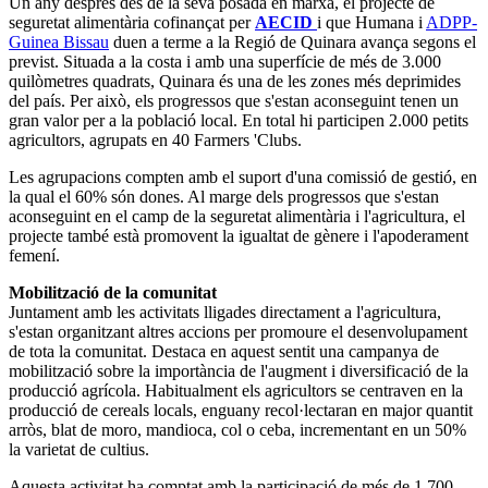
Un any després des de la seva posada en marxa, el projecte de
seguretat alimentària cofinançat per
AECID
i que Humana i
ADPP-
Guinea Bissau
duen a terme a la Regió de Quinara avança segons el
previst. Situada a la costa i amb una superfície de més de 3.000
quilòmetres quadrats, Quinara és una de les zones més deprimides
del país. Per això, els progressos que s'estan aconseguint tenen un
gran valor per a la població local. En total hi participen 2.000 petits
agricultors, agrupats en 40 Farmers 'Clubs.
Les agrupacions compten amb el suport d'una comissió de gestió, en
la qual el 60% són dones. Al marge dels progressos que s'estan
aconseguint en el camp de la seguretat alimentària i l'agricultura, el
projecte també està promovent la igualtat de gènere i l'apoderament
femení.
Mobilització de la comunitat
Juntament amb les activitats lligades directament a l'agricultura,
s'estan organitzant altres accions per promoure el desenvolupament
de tota la comunitat. Destaca en aquest sentit una campanya de
mobilització sobre la importància de l'augment i diversificació de la
producció agrícola. Habitualment els agricultors se centraven en la
producció de cereals locals, enguany recol·lectaran en major quantit
arròs, blat de moro, mandioca, col o ceba, incrementant en un 50%
la varietat de cultius.
Aquesta activitat ha comptat amb la participació de més de 1.700