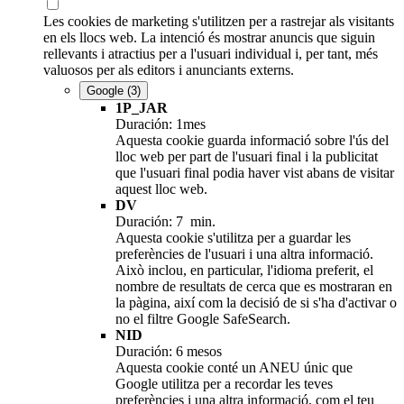
Les cookies de marketing s'utilitzen per a rastrejar als visitants
en els llocs web. La intenció és mostrar anuncis que siguin
rellevants i atractius per a l'usuari individual i, per tant, més
valuosos per als editors i anunciants externs.
Google
(3)
1P_JAR
Duración: 1mes
Aquesta cookie guarda informació sobre l'ús del
lloc web per part de l'usuari final i la publicitat
que l'usuari final podia haver vist abans de visitar
aquest lloc web.
DV
Duración: 7 min.
Aquesta cookie s'utilitza per a guardar les
preferències de l'usuari i una altra informació.
Això inclou, en particular, l'idioma preferit, el
nombre de resultats de cerca que es mostraran en
la pàgina, així com la decisió de si s'ha d'activar o
no el filtre Google SafeSearch.
NID
Duración: 6 mesos
Aquesta cookie conté un ANEU únic que
Google utilitza per a recordar les teves
preferències i una altra informació, com el teu