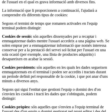
de l'usuari en el qual es grava informació amb diversos fins.
La informació que li proporcionem a continuació, l'ajudarà a
comprendre els diferents tipus de cookies:
Segons el termini de temps que romanen activades en l'equip
terminal podem distingir:
Cookies de sessió:
són aquelles dissenyades per a recaptar i
emmagatzemar dades mentre l'usuari accedeix a una pàgina web. Se
solen emprar per a emmagatzemar informació que només interessa
conservar per a la prestació del servei sol·licitat per l'usuari en una
sola ocasió (per exemple, una llista de productes adquirits) i
desapareixen en acabar la sessió.
Cookies persistents:
són aquelles en les quals les dades segueixen
emmagatzemats en el terminal i poden ser accedits i tractats durant
un període definit pel responsable de la cookie, i que pot anar d'uns
minuts a diversos anys.
Segons qui sigui l'entitat que gestioni l'equip o domini des d'on
s'envien les cookies i tracti les dades que s'obtinguin, podem
distingir:
Cookies pròpies:
són aquelles que s'envien a l'equip terminal de
l'usuari des d'un equip o domini gestionat pel propi editor i des del