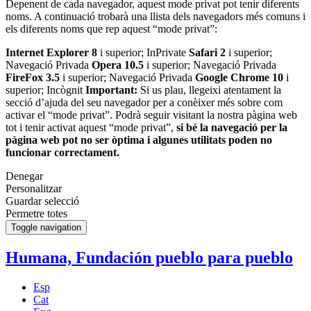
Depenent de cada navegador, aquest mode privat pot tenir diferents
noms. A continuació trobarà una llista dels navegadors més comuns i
els diferents noms que rep aquest “mode privat”:
Internet Explorer 8
i superior; InPrivate
Safari 2
i superior;
Navegació Privada
Opera 10.5
i superior; Navegació Privada
FireFox 3.5
i superior; Navegació Privada
Google Chrome 10
i
superior; Incògnit
Important:
Si us plau, llegeixi atentament la
secció d’ajuda del seu navegador per a conèixer més sobre com
activar el “mode privat”. Podrà seguir visitant la nostra pàgina web
tot i tenir activat aquest “mode privat”,
si bé la navegació per la
pàgina web pot no ser òptima i algunes utilitats poden no
funcionar correctament.
Denegar
Personalitzar
Guardar selecció
Permetre totes
Toggle navigation
Humana, Fundación pueblo para pueblo
Esp
Cat