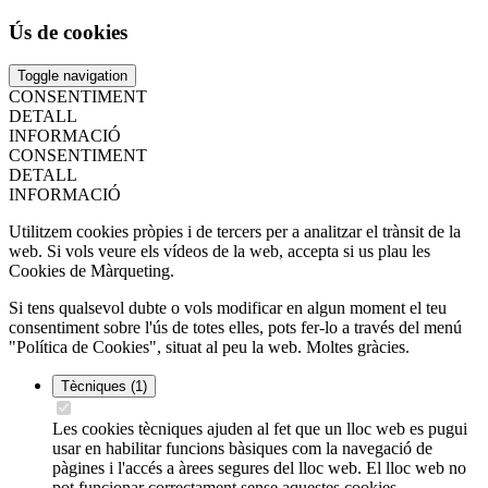
Ús de cookies
Toggle navigation
CONSENTIMENT
DETALL
INFORMACIÓ
CONSENTIMENT
DETALL
INFORMACIÓ
Utilitzem cookies pròpies i de tercers per a analitzar el trànsit de la
web. Si vols veure els vídeos de la web, accepta si us plau les
Cookies de Màrqueting.
Si tens qualsevol dubte o vols modificar en algun moment el teu
consentiment sobre l'ús de totes elles, pots fer-lo a través del menú
"Política de Cookies", situat al peu la web. Moltes gràcies.
Tècniques
(1)
Les cookies tècniques ajuden al fet que un lloc web es pugui
usar en habilitar funcions bàsiques com la navegació de
pàgines i l'accés a àrees segures del lloc web. El lloc web no
pot funcionar correctament sense aquestes cookies.