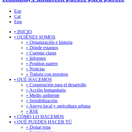
Esp
Cat
Eng
•
INICIO
•
QUIÉNES SOMOS
» Organización e historia
» Dónde estamos
» Cuentas claras
» Informes
» Position papers
» Noticias
» Trabaja con nosotros
•
QUÉ HACEMOS
» Cooperación para el desarrollo
» Acción humanitaria
» Medio ambiente
» Sensibilización
» Apoyo local y agricultura urbana
» RSE
•
CÓMO LO HACEMOS
•
QUÉ PUEDES HACER TÚ
» Donar ropa