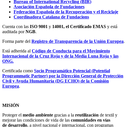
Bureau of International Recycling (BIR)
Asociación Española de Fundaciones
Federación Española de la Recuperación y el Reciclaje
Coordinadora Catalana de Fundacions
Cuenta con las
ISO 9001
y
14001, el Certificado EMAS
y está
auditada por
NGB
.
Forma parte del
Registro de Transparencia de la Unión Europea
.
Está adherida al
Código de Conducta para el Movimiento
Internacional de la Cruz Roja y de la Media Luna Roja y las
ONG.
Certificada como
Socio Programático Potencial (Potential
Programmatic Partner) por la Dirección General de Protección
Civil y Ayuda Humanitaria (DG ECHO) de la Comisión
Europea
.
MISIÓN
Proteger el
medio ambiente
gracias a la
reutilización
de textil y
mejorar las condiciones de vida de las
comunidades en vías
de desarrollo
, a nivel nacional e internacional, con programas