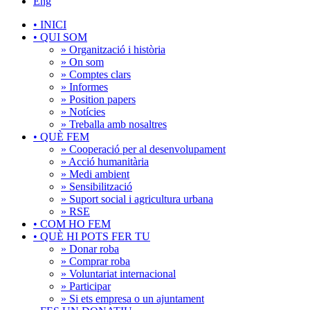
Eng
•
INICI
•
QUI SOM
» Organització i història
» On som
» Comptes clars
» Informes
» Position papers
» Notícies
» Treballa amb nosaltres
•
QUÈ FEM
» Cooperació per al desenvolupament
» Acció humanitària
» Medi ambient
» Sensibilització
» Suport social i agricultura urbana
» RSE
•
COM HO FEM
•
QUÈ HI POTS FER TU
» Donar roba
» Comprar roba
» Voluntariat internacional
» Participar
» Si ets empresa o un ajuntament