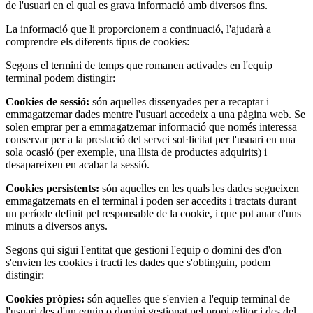
de l'usuari en el qual es grava informació amb diversos fins.
La informació que li proporcionem a continuació, l'ajudarà a
comprendre els diferents tipus de cookies:
Segons el termini de temps que romanen activades en l'equip
terminal podem distingir:
Cookies de sessió:
són aquelles dissenyades per a recaptar i
emmagatzemar dades mentre l'usuari accedeix a una pàgina web. Se
solen emprar per a emmagatzemar informació que només interessa
conservar per a la prestació del servei sol·licitat per l'usuari en una
sola ocasió (per exemple, una llista de productes adquirits) i
desapareixen en acabar la sessió.
Cookies persistents:
són aquelles en les quals les dades segueixen
emmagatzemats en el terminal i poden ser accedits i tractats durant
un període definit pel responsable de la cookie, i que pot anar d'uns
minuts a diversos anys.
Segons qui sigui l'entitat que gestioni l'equip o domini des d'on
s'envien les cookies i tracti les dades que s'obtinguin, podem
distingir:
Cookies pròpies:
són aquelles que s'envien a l'equip terminal de
l'usuari des d'un equip o domini gestionat pel propi editor i des del