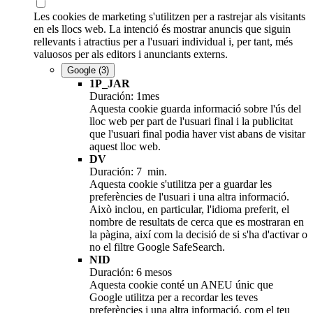
Les cookies de marketing s'utilitzen per a rastrejar als visitants
en els llocs web. La intenció és mostrar anuncis que siguin
rellevants i atractius per a l'usuari individual i, per tant, més
valuosos per als editors i anunciants externs.
Google
(3)
1P_JAR
Duración: 1mes
Aquesta cookie guarda informació sobre l'ús del
lloc web per part de l'usuari final i la publicitat
que l'usuari final podia haver vist abans de visitar
aquest lloc web.
DV
Duración: 7 min.
Aquesta cookie s'utilitza per a guardar les
preferències de l'usuari i una altra informació.
Això inclou, en particular, l'idioma preferit, el
nombre de resultats de cerca que es mostraran en
la pàgina, així com la decisió de si s'ha d'activar o
no el filtre Google SafeSearch.
NID
Duración: 6 mesos
Aquesta cookie conté un ANEU únic que
Google utilitza per a recordar les teves
preferències i una altra informació, com el teu