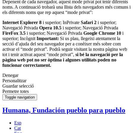
Depenent de cada navegador, aquest mode privat pot tenir diferents
noms. A continuació trobarà una llista dels navegadors més comuns i
els diferents noms que rep aquest “mode privat”:
Internet Explorer 8
i superior; InPrivate
Safari 2
i superior;
Navegació Privada
Opera 10.5
i superior; Navegació Privada
FireFox 3.5
i superior; Navegació Privada
Google Chrome 10
i
superior; Incògnit
Important:
Si us plau, llegeixi atentament la
secció d’ajuda del seu navegador per a conèixer més sobre com
activar el “mode privat”. Podrà seguir visitant la nostra pàgina web
tot i tenir activat aquest “mode privat”,
si bé la navegació per la
pàgina web pot no ser òptima i algunes utilitats poden no
funcionar correctament.
Denegar
Personalitzar
Guardar selecció
Permetre totes
Toggle navigation
Humana, Fundación pueblo para pueblo
Esp
Cat