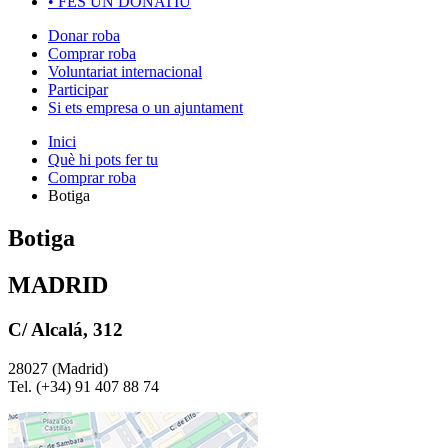
•
FES UN DONATIU
Donar roba
Comprar roba
Voluntariat internacional
Participar
Si ets empresa o un ajuntament
Inici
Què hi pots fer tu
Comprar roba
Botiga
Botiga
MADRID
C/ Alcalá, 312
28027 (Madrid)
Tel. (+34) 91 407 88 74