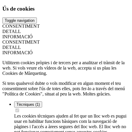
Ús de cookies
Toggle navigation
CONSENTIMENT
DETALL
INFORMACIÓ
CONSENTIMENT
DETALL
INFORMACIÓ
Utilitzem cookies pròpies i de tercers per a analitzar el trànsit de la
web. Si vols veure els vídeos de la web, accepta si us plau les
Cookies de Màrqueting.
Si tens qualsevol dubte o vols modificar en algun moment el teu
consentiment sobre l'ús de totes elles, pots fer-lo a través del menú
"Política de Cookies", situat al peu la web. Moltes gràcies.
Tècniques
(1)
Les cookies tècniques ajuden al fet que un lloc web es pugui
usar en habilitar funcions bàsiques com la navegació de
pàgines i l'accés a àrees segures del lloc web. El lloc web no
pot funcionar correctament sense aquestes cookies.