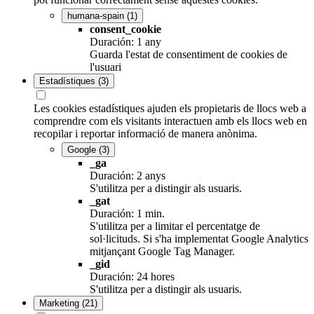
humana-spain
(1)
consent_cookie
Duración: 1 any
Guarda l'estat de consentiment de cookies de
l'usuari
Estadístiques
(3)
Les cookies estadístiques ajuden els propietaris de llocs web a
comprendre com els visitants interactuen amb els llocs web en
recopilar i reportar informació de manera anònima.
Google
(3)
_ga
Duración: 2 anys
S'utilitza per a distingir als usuaris.
_gat
Duración: 1 min.
S'utilitza per a limitar el percentatge de
sol·licituds. Si s'ha implementat Google Analytics
mitjançant Google Tag Manager.
_gid
Duración: 24 hores
S'utilitza per a distingir als usuaris.
Marketing
(21)