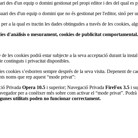
i des d'un equip o domini gestionat pel propi editor i des del qual es pres
uari des d'un equip o domini que no és gestionat per l'editor, sinó per un
t per a la qual es tractin les dades obtingudes a través de les cookies, alg
kies d'anàlisis o mesurament, cookies de publicitat comportamental.
 de les cookies podrà estar subjecte a la seva acceptació durant la inst
 continguts i privacitat disponibles.
es cookies s’esborren sempre després de la seva visita. Depenent de ca
ents noms que rep aquest “mode privat”:
ció Privada
Opera 10.5
i superior; Navegació Privada
FireFox 3.5
i su
navegador per a conèixer més sobre com activar el “mode privat”. Podrà s
lgunes utilitats poden no funcionar correctament.