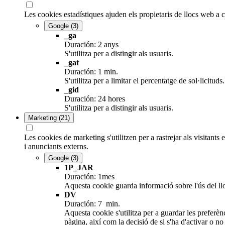
Les cookies estadístiques ajuden els propietaris de llocs web a
Google
(3)
_ga
Duración: 2 anys
S'utilitza per a distingir als usuaris.
_gat
Duración: 1 min.
S'utilitza per a limitar el percentatge de sol·lici
_gid
Duración: 24 hores
S'utilitza per a distingir als usuaris.
Marketing
(21)
Les cookies de marketing s'utilitzen per a rastrejar als visitants 
i anunciants externs.
Google
(3)
1P_JAR
Duración: 1mes
Aquesta cookie guarda informació sobre l'ús del lloc 
DV
Duración: 7 min.
Aquesta cookie s'utilitza per a guardar les preferènc
pàgina, així com la decisió de si s'ha d'activar o no