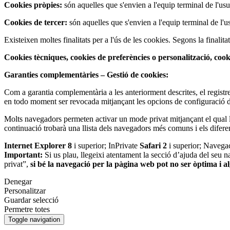
Cookies pròpies:
són aquelles que s'envien a l'equip terminal de l'usuar
Cookies de tercer:
són aquelles que s'envien a l'equip terminal de l'us
Existeixen moltes finalitats per a l'ús de les cookies. Segons la finalita
Cookies tècniques, cookies de preferències o personalització, coo
Garanties complementàries – Gestió de cookies:
Com a garantia complementària a les anteriorment descrites, el registre
en todo moment ser revocada mitjançant les opcions de configuració de
Molts navegadors permeten activar un mode privat mitjançant el qual l
continuació trobarà una llista dels navegadors més comuns i els difer
Internet Explorer 8
i superior; InPrivate
Safari 2
i superior; Navega
Important:
Si us plau, llegeixi atentament la secció d’ajuda del seu 
privat”,
si bé la navegació per la pàgina web pot no ser òptima i a
Denegar
Personalitzar
Guardar selecció
Permetre totes
Toggle navigation