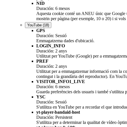
NID
Duración: 6 mesos
Aquesta cookie conté un ANEU únic que Google utilit
mostrin per pàgina (per exemple, 10 o 20) i si vols 
YouTube
(18)
GPS
Duración: Sessió
Emmagatzema dades d'ubicació.
LOGIN_INFO
Duración: 2 anys
Utilitzat per YouTube (Google) per a emmagatzemar l
PREF
Duración: 2 anys
Utilitzat per a emmagatzemar informació com la con
contingut i la grandària del reproductor). En YouT
VISITOR_INFO1_LIVE
Duración: 6 mesos
Guarda preferències dels usuaris i també s'utilitza 
YSC
Duración: Sessió
S'utilitza en YouTube per a recordar el que introdue
yt-player-bandaid-host
Duración: Persistent
S'utilitza per a determinar la qualitat de vídeo òpti