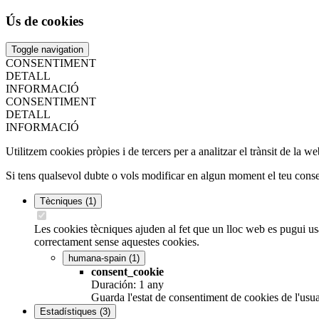
Ús de cookies
Toggle navigation
CONSENTIMENT
DETALL
INFORMACIÓ
CONSENTIMENT
DETALL
INFORMACIÓ
Utilitzem cookies pròpies i de tercers per a analitzar el trànsit de la 
Si tens qualsevol dubte o vols modificar en algun moment el teu consent
Tècniques
(1)
Les cookies tècniques ajuden al fet que un lloc web es pugui usa
correctament sense aquestes cookies.
humana-spain
(1)
consent_cookie
Duración: 1 any
Guarda l'estat de consentiment de cookies de l'usua
Estadístiques
(3)