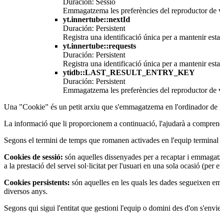
Duración: Sessió
Emmagatzema les preferències del reproductor de v
yt.innertube::nextId
Duración: Persistent
Registra una identificació única per a mantenir est
yt.innertube::requests
Duración: Persistent
Registra una identificació única per a mantenir est
ytidb::LAST_RESULT_ENTRY_KEY
Duración: Persistent
Emmagatzema les preferències del reproductor de v
Una "Cookie" és un petit arxiu que s'emmagatzema en l'ordinador de l'
La informació que li proporcionem a continuació, l'ajudarà a comprendr
Segons el termini de temps que romanen activades en l'equip terminal
Cookies de sessió:
són aquelles dissenyades per a recaptar i emmaga
a la prestació del servei sol·licitat per l'usuari en una sola ocasió (per
Cookies persistents:
són aquelles en les quals les dades segueixen emm
diversos anys.
Segons qui sigui l'entitat que gestioni l'equip o domini des d'on s'envie