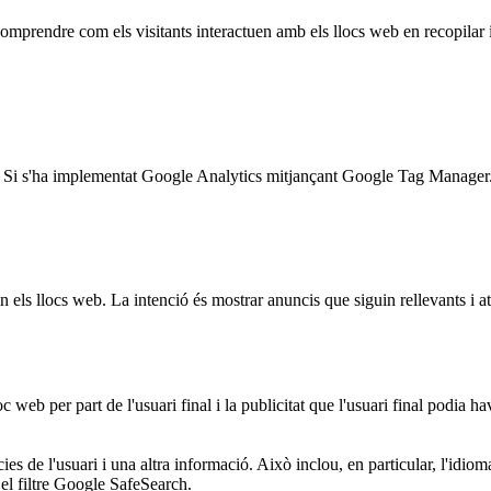
 comprendre com els visitants interactuen amb els llocs web en recopila
tuds. Si s'ha implementat Google Analytics mitjançant Google Tag Manager
en els llocs web. La intenció és mostrar anuncis que siguin rellevants i atr
web per part de l'usuari final i la publicitat que l'usuari final podia ha
ies de l'usuari i una altra informació. Això inclou, en particular, l'idio
 el filtre Google SafeSearch.