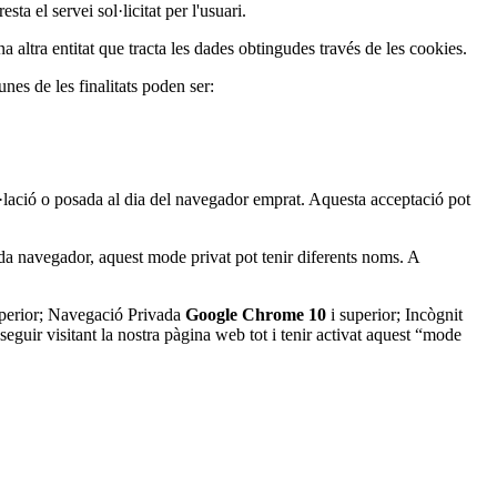
ta el servei sol·licitat per l'usuari.
a altra entitat que tracta les dades obtingudes través de les cookies.
unes de les finalitats poden ser:
al·lació o posada al dia del navegador emprat. Aquesta acceptació pot
da navegador, aquest mode privat pot tenir diferents noms. A
perior; Navegació Privada
Google Chrome 10
i superior; Incògnit
eguir visitant la nostra pàgina web tot i tenir activat aquest “mode