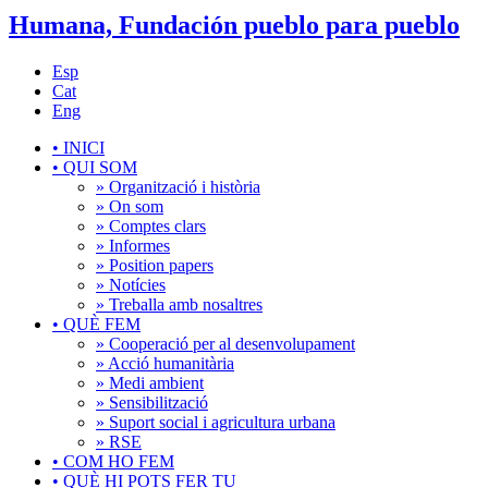
Humana, Fundación pueblo para pueblo
Esp
Cat
Eng
•
INICI
•
QUI SOM
» Organització i història
» On som
» Comptes clars
» Informes
» Position papers
» Notícies
» Treballa amb nosaltres
•
QUÈ FEM
» Cooperació per al desenvolupament
» Acció humanitària
» Medi ambient
» Sensibilització
» Suport social i agricultura urbana
» RSE
•
COM HO FEM
•
QUÈ HI POTS FER TU