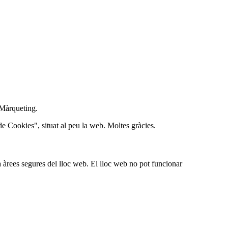
e Màrqueting.
de Cookies", situat al peu la web. Moltes gràcies.
a àrees segures del lloc web. El lloc web no pot funcionar