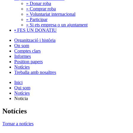
» Donar roba
» Comprar roba
» Voluntariat internacional
» Participar
» Si ets empresa o un ajuntament
•
FES UN DONATIU
Organització i història
On som
Comptes clars
Informes
Position papers
Notícies
Treballa amb nosaltres
Inici
Qui som
Notícies
Noticia
Notícies
Tornar a notícies