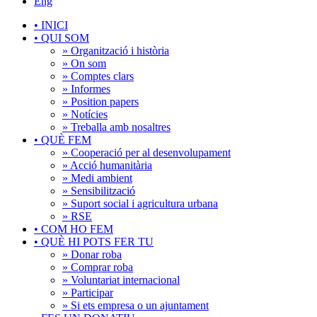
Eng
•
INICI
•
QUI SOM
» Organització i història
» On som
» Comptes clars
» Informes
» Position papers
» Notícies
» Treballa amb nosaltres
•
QUÈ FEM
» Cooperació per al desenvolupament
» Acció humanitària
» Medi ambient
» Sensibilització
» Suport social i agricultura urbana
» RSE
•
COM HO FEM
•
QUÈ HI POTS FER TU
» Donar roba
» Comprar roba
» Voluntariat internacional
» Participar
» Si ets empresa o un ajuntament