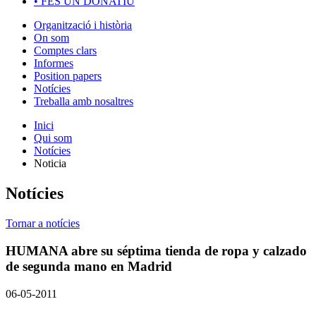
•
FES UN DONATIU
Organització i història
On som
Comptes clars
Informes
Position papers
Notícies
Treballa amb nosaltres
Inici
Qui som
Notícies
Noticia
Notícies
Tornar a notícies
HUMANA abre su séptima tienda de ropa y calzado
de segunda mano en Madrid
06-05-2011