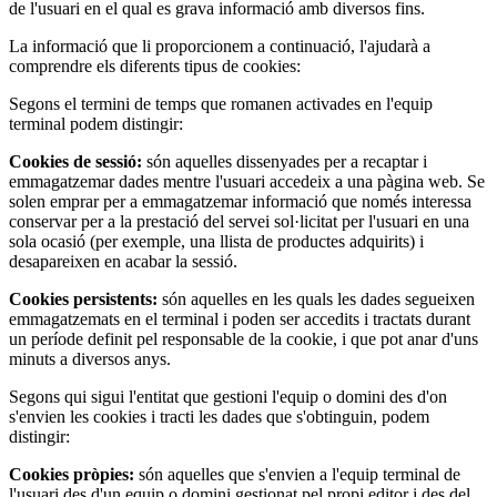
de l'usuari en el qual es grava informació amb diversos fins.
La informació que li proporcionem a continuació, l'ajudarà a
comprendre els diferents tipus de cookies:
Segons el termini de temps que romanen activades en l'equip
terminal podem distingir:
Cookies de sessió:
són aquelles dissenyades per a recaptar i
emmagatzemar dades mentre l'usuari accedeix a una pàgina web. Se
solen emprar per a emmagatzemar informació que només interessa
conservar per a la prestació del servei sol·licitat per l'usuari en una
sola ocasió (per exemple, una llista de productes adquirits) i
desapareixen en acabar la sessió.
Cookies persistents:
són aquelles en les quals les dades segueixen
emmagatzemats en el terminal i poden ser accedits i tractats durant
un període definit pel responsable de la cookie, i que pot anar d'uns
minuts a diversos anys.
Segons qui sigui l'entitat que gestioni l'equip o domini des d'on
s'envien les cookies i tracti les dades que s'obtinguin, podem
distingir:
Cookies pròpies:
són aquelles que s'envien a l'equip terminal de
l'usuari des d'un equip o domini gestionat pel propi editor i des del