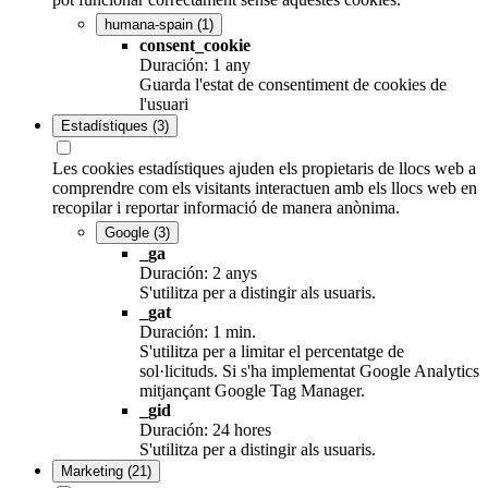
humana-spain
(1)
consent_cookie
Duración: 1 any
Guarda l'estat de consentiment de cookies de
l'usuari
Estadístiques
(3)
Les cookies estadístiques ajuden els propietaris de llocs web a
comprendre com els visitants interactuen amb els llocs web en
recopilar i reportar informació de manera anònima.
Google
(3)
_ga
Duración: 2 anys
S'utilitza per a distingir als usuaris.
_gat
Duración: 1 min.
S'utilitza per a limitar el percentatge de
sol·licituds. Si s'ha implementat Google Analytics
mitjançant Google Tag Manager.
_gid
Duración: 24 hores
S'utilitza per a distingir als usuaris.
Marketing
(21)