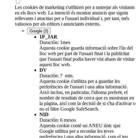
Les cookies de marketing s'utilitzen per a rastrejar als visitants
en els llocs web. La intenció és mostrar anuncis que siguin
rellevants i atractius per a l'usuari individual i, per tant, més
valuosos per als editors i anunciants externs.
Google
(3)
1P_JAR
Duración: 1mes
Aquesta cookie guarda informació sobre l'ús del
lloc web per part de l'usuari final i la publicitat
que l'usuari final podia haver vist abans de visitar
aquest lloc web.
DV
Duración: 7 min.
Aquesta cookie s'utilitza per a guardar les
preferències de l'usuari i una altra informació.
Això inclou, en particular, l'idioma preferit, el
nombre de resultats de cerca que es mostraran en
la pàgina, així com la decisió de si s'ha d'activar o
no el filtre Google SafeSearch.
NID
Duración: 6 mesos
Aquesta cookie conté un ANEU únic que
Google utilitza per a recordar les teves
preferències i una altra informació, com el teu