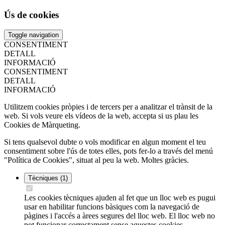
Ús de cookies
Toggle navigation
CONSENTIMENT
DETALL
INFORMACIÓ
CONSENTIMENT
DETALL
INFORMACIÓ
Utilitzem cookies pròpies i de tercers per a analitzar el trànsit de la
web. Si vols veure els vídeos de la web, accepta si us plau les
Cookies de Màrqueting.
Si tens qualsevol dubte o vols modificar en algun moment el teu
consentiment sobre l'ús de totes elles, pots fer-lo a través del menú
"Política de Cookies", situat al peu la web. Moltes gràcies.
Tècniques
(1)
Les cookies tècniques ajuden al fet que un lloc web es pugui
usar en habilitar funcions bàsiques com la navegació de
pàgines i l'accés a àrees segures del lloc web. El lloc web no
pot funcionar correctament sense aquestes cookies.