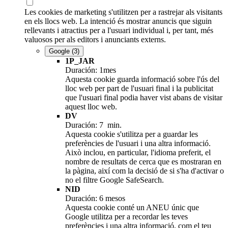
Les cookies de marketing s'utilitzen per a rastrejar als visitants
en els llocs web. La intenció és mostrar anuncis que siguin
rellevants i atractius per a l'usuari individual i, per tant, més
valuosos per als editors i anunciants externs.
Google
(3)
1P_JAR
Duración: 1mes
Aquesta cookie guarda informació sobre l'ús del
lloc web per part de l'usuari final i la publicitat
que l'usuari final podia haver vist abans de visitar
aquest lloc web.
DV
Duración: 7 min.
Aquesta cookie s'utilitza per a guardar les
preferències de l'usuari i una altra informació.
Això inclou, en particular, l'idioma preferit, el
nombre de resultats de cerca que es mostraran en
la pàgina, així com la decisió de si s'ha d'activar o
no el filtre Google SafeSearch.
NID
Duración: 6 mesos
Aquesta cookie conté un ANEU únic que
Google utilitza per a recordar les teves
preferències i una altra informació, com el teu