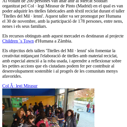
Al voltant de 200 persones van anar ahir al Mercat Solidari
organitzat pel Col · legi Mirasur de Pinto (Madrid) en el qual es van
poder adquirir les titelles fabricades amb tèxtil reciclat durant el taller
'Titelles del Mil · lenni'. Aquest taller va ser promogut per Humana
el 30 de novembre, amb la participació de 178 persones, entre nens,
nenes i els seus familiars.
Els recursos obtinguts amb aquest mercadet es destinaran al projecte
Children `s Town
d'Humana a Zàmbia.
Els objectius dels tallers 'Titelles del Mil · lenni' són fomentar la
creativitat mitjançant l'elaboració de titelles amb material reciclat,
amb especial atenció a la roba usada, i aprendre a reflexionar sobre
les petites accions que els ciutadans podem fer per contribuir al
desenvolupament sostenible i al progrés de les comunitats menys
afavorides.
Col Â· legi Mirasur