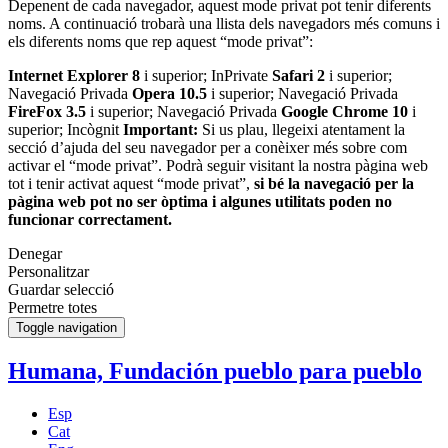
Depenent de cada navegador, aquest mode privat pot tenir diferents
noms. A continuació trobarà una llista dels navegadors més comuns i
els diferents noms que rep aquest “mode privat”:
Internet Explorer 8
i superior; InPrivate
Safari 2
i superior;
Navegació Privada
Opera 10.5
i superior; Navegació Privada
FireFox 3.5
i superior; Navegació Privada
Google Chrome 10
i
superior; Incògnit
Important:
Si us plau, llegeixi atentament la
secció d’ajuda del seu navegador per a conèixer més sobre com
activar el “mode privat”. Podrà seguir visitant la nostra pàgina web
tot i tenir activat aquest “mode privat”,
si bé la navegació per la
pàgina web pot no ser òptima i algunes utilitats poden no
funcionar correctament.
Denegar
Personalitzar
Guardar selecció
Permetre totes
Toggle navigation
Humana, Fundación pueblo para pueblo
Esp
Cat