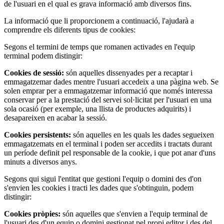
de l'usuari en el qual es grava informació amb diversos fins.
La informació que li proporcionem a continuació, l'ajudarà a
comprendre els diferents tipus de cookies:
Segons el termini de temps que romanen activades en l'equip
terminal podem distingir:
Cookies de sessió:
són aquelles dissenyades per a recaptar i
emmagatzemar dades mentre l'usuari accedeix a una pàgina web. Se
solen emprar per a emmagatzemar informació que només interessa
conservar per a la prestació del servei sol·licitat per l'usuari en una
sola ocasió (per exemple, una llista de productes adquirits) i
desapareixen en acabar la sessió.
Cookies persistents:
són aquelles en les quals les dades segueixen
emmagatzemats en el terminal i poden ser accedits i tractats durant
un període definit pel responsable de la cookie, i que pot anar d'uns
minuts a diversos anys.
Segons qui sigui l'entitat que gestioni l'equip o domini des d'on
s'envien les cookies i tracti les dades que s'obtinguin, podem
distingir:
Cookies pròpies:
són aquelles que s'envien a l'equip terminal de
l'usuari des d'un equip o domini gestionat pel propi editor i des del