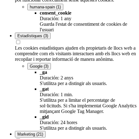
humana-spain
(1)
consent_cookie
Duración: 1 any
Guarda l'estat de consentiment de cookies de
l'usuari
Estadístiques
(3)
Les cookies estadístiques ajuden els propietaris de llocs web a
comprendre com els visitants interactuen amb els llocs web en
recopilar i reportar informació de manera anònima.
Google
(3)
_ga
Duración: 2 anys
S'utilitza per a distingir als usuaris.
_gat
Duración: 1 min.
S'utilitza per a limitar el percentatge de
sol·licituds. Si s'ha implementat Google Analytics
mitjançant Google Tag Manager.
_gid
Duración: 24 hores
S'utilitza per a distingir als usuaris.
Marketing
(21)