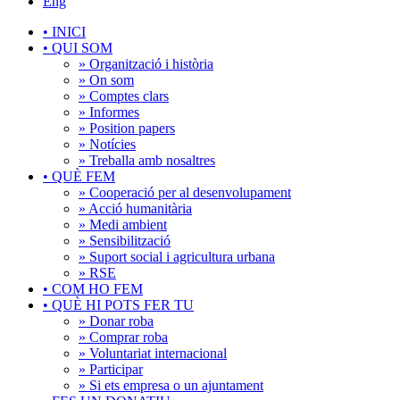
Eng
•
INICI
•
QUI SOM
» Organització i història
» On som
» Comptes clars
» Informes
» Position papers
» Notícies
» Treballa amb nosaltres
•
QUÈ FEM
» Cooperació per al desenvolupament
» Acció humanitària
» Medi ambient
» Sensibilització
» Suport social i agricultura urbana
» RSE
•
COM HO FEM
•
QUÈ HI POTS FER TU
» Donar roba
» Comprar roba
» Voluntariat internacional
» Participar
» Si ets empresa o un ajuntament