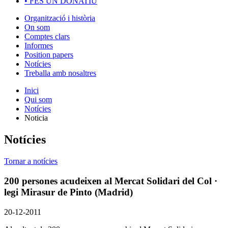
•
FES UN DONATIU
Organització i història
On som
Comptes clars
Informes
Position papers
Notícies
Treballa amb nosaltres
Inici
Qui som
Notícies
Noticia
Notícies
Tornar a notícies
200 persones acudeixen al Mercat Solidari del Col ·
legi Mirasur de Pinto (Madrid)
20-12-2011