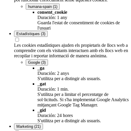
humana-spain
(1)
consent_cookie
Duración: 1 any
Guarda l'estat de consentiment de cookies de
l'usuari
Estadístiques
(3)
Les cookies estadístiques ajuden els propietaris de llocs web a
comprendre com els visitants interactuen amb els llocs web en
recopilar i reportar informació de manera anònima.
Google
(3)
_ga
Duración: 2 anys
S'utilitza per a distingir als usuaris.
_gat
Duración: 1 min.
S'utilitza per a limitar el percentatge de
sol·licituds. Si s'ha implementat Google Analytics
mitjançant Google Tag Manager.
_gid
Duración: 24 hores
S'utilitza per a distingir als usuaris.
Marketing
(21)