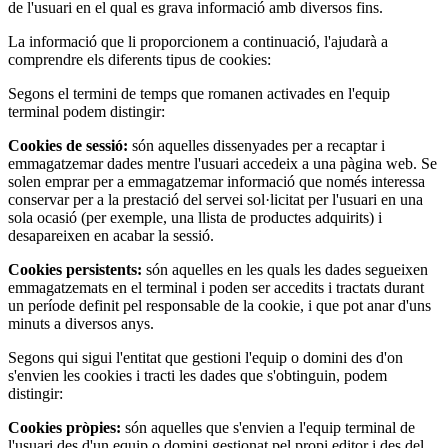
de l'usuari en el qual es grava informació amb diversos fins.
La informació que li proporcionem a continuació, l'ajudarà a
comprendre els diferents tipus de cookies:
Segons el termini de temps que romanen activades en l'equip
terminal podem distingir:
Cookies de sessió:
són aquelles dissenyades per a recaptar i
emmagatzemar dades mentre l'usuari accedeix a una pàgina web. Se
solen emprar per a emmagatzemar informació que només interessa
conservar per a la prestació del servei sol·licitat per l'usuari en una
sola ocasió (per exemple, una llista de productes adquirits) i
desapareixen en acabar la sessió.
Cookies persistents:
són aquelles en les quals les dades segueixen
emmagatzemats en el terminal i poden ser accedits i tractats durant
un període definit pel responsable de la cookie, i que pot anar d'uns
minuts a diversos anys.
Segons qui sigui l'entitat que gestioni l'equip o domini des d'on
s'envien les cookies i tracti les dades que s'obtinguin, podem
distingir:
Cookies pròpies:
són aquelles que s'envien a l'equip terminal de
l'usuari des d'un equip o domini gestionat pel propi editor i des del