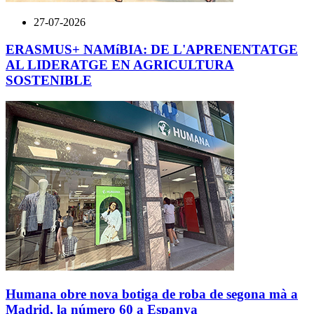
27-07-2026
ERASMUS+ NAMíBIA: DE L'APRENENTATGE
AL LIDERATGE EN AGRICULTURA
SOSTENIBLE
Humana obre nova botiga de roba de segona mà a
Madrid, la número 60 a Espanya