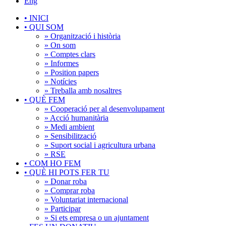
Eng
•
INICI
•
QUI SOM
» Organització i història
» On som
» Comptes clars
» Informes
» Position papers
» Notícies
» Treballa amb nosaltres
•
QUÈ FEM
» Cooperació per al desenvolupament
» Acció humanitària
» Medi ambient
» Sensibilització
» Suport social i agricultura urbana
» RSE
•
COM HO FEM
•
QUÈ HI POTS FER TU
» Donar roba
» Comprar roba
» Voluntariat internacional
» Participar
» Si ets empresa o un ajuntament