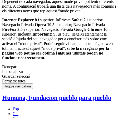
Depenent de cada navegador, aquest mode privat pot tenir diferents
noms. A continuació trobarà una llista dels navegadors més comuns i
els diferents noms que rep aquest “mode privat”:
Internet Explorer 8
i superior; InPrivate
Safari 2
i superior;
Navegació Privada
Opera 10.5
i superior; Navegació Privada
FireFox 3.5
i superior; Navegació Privada
Google Chrome 10
i
superior; Incògnit
Important:
Si us plau, llegeixi atentament la
secció d’ajuda del seu navegador per a conèixer més sobre com
activar el “mode privat”. Podrà seguir visitant la nostra pàgina web
tot i tenir activat aquest “mode privat”,
si bé la navegació per la
pàgina web pot no ser òptima i algunes utilitats poden no
funcionar correctament.
Denegar
Personalitzar
Guardar selecció
Permetre totes
Toggle navigation
Humana, Fundación pueblo para pueblo
Esp
Cat