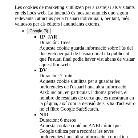
Les cookies de marketing s'utilitzen per a rastrejar als visitants
en els llocs web. La intenció és mostrar anuncis que siguin
rellevants i atractius per a l'usuari individual i, per tant, més
valuosos per als editors i anunciants externs.
Google
(3)
1P_JAR
Duración: 1mes
Aquesta cookie guarda informació sobre l'ús del
lloc web per part de l'usuari final i la publicitat
que l'usuari final podia haver vist abans de visitar
aquest lloc web.
DV
Duración: 7 min.
Aquesta cookie s'utilitza per a guardar les
preferències de l'usuari i una altra informació.
Això inclou, en particular, l'idioma preferit, el
nombre de resultats de cerca que es mostraran en
la pàgina, així com la decisió de si s'ha d'activar o
no el filtre Google SafeSearch.
NID
Duración: 6 mesos
Aquesta cookie conté un ANEU únic que
Google utilitza per a recordar les teves
preferències i una altra informació, com el teu