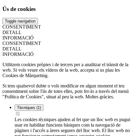
Ús de cookies
Toggle navigation
CONSENTIMENT
DETALL
INFORMACIÓ
CONSENTIMENT
DETALL
INFORMACIÓ
Utilitzem cookies pròpies i de tercers per a analitzar el trànsit de la
web. Si vols veure els vídeos de la web, accepta si us plau les
Cookies de Màrqueting.
Si tens qualsevol dubte o vols modificar en algun moment el teu
consentiment sobre l'ús de totes elles, pots fer-lo a través del menú
"Política de Cookies", situat al peu la web. Moltes gràcies.
Tècniques
(1)
Les cookies tècniques ajuden al fet que un lloc web es pugui
usar en habilitar funcions bàsiques com la navegació de
pàgines i l'accés a àrees segures del lloc web. El lloc web no
pot funcionar correctament sense aquestes cookies.