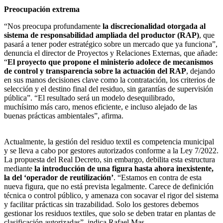
Preocupación extrema
“Nos preocupa profundamente
la discrecionalidad otorgada al
sistema de responsabilidad ampliada del productor (RAP)
, que
pasará a tener poder estratégico sobre un mercado que ya funciona”,
denuncia el director de Proyectos y Relaciones Externas, que añade:
“
El proyecto que propone el ministerio adolece de mecanismos
de control y transparencia sobre la actuación del RAP
, dejando
en sus manos decisiones clave como la contratación, los criterios de
selección y el destino final del residuo, sin garantías de supervisión
pública”. “El resultado será un modelo desequilibrado,
muchísimo más caro, menos eficiente, e incluso alejado de las
buenas prácticas ambientales”, afirma.
Actualmente, la gestión del residuo textil es competencia municipal
y se lleva a cabo por gestores autorizados conforme a la Ley 7/2022.
La propuesta del Real Decreto, sin embargo, debilita esta estructura
mediante
la introducción de una figura hasta ahora inexistente,
la del ‘operador de reutilización’
. “Estamos en contra de esta
nueva figura, que no está prevista legalmente. Carece de definición
técnica o control público, y amenaza con socavar el rigor del sistema
y facilitar prácticas sin trazabilidad. Solo los gestores debemos
gestionar los residuos textiles, que solo se deben tratar en plantas de
clasificación autorizadas”, indica Rafael Mas.