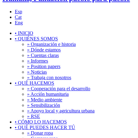
Esp
Cat
Eng
•
INICIO
•
QUIÉNES SOMOS
» Organización e historia
» Dónde estamos
» Cuentas claras
» Informes
» Position papers
» Noticias
» Trabaja con nosotros
•
QUÉ HACEMOS
» Cooperación para el desarrollo
» Acción humanitaria
» Medio ambiente
» Sensibilización
» Apoyo local y agricultura urbana
» RSE
•
CÓMO LO HACEMOS
•
QUÉ PUEDES HACER TÚ
» Donar ropa