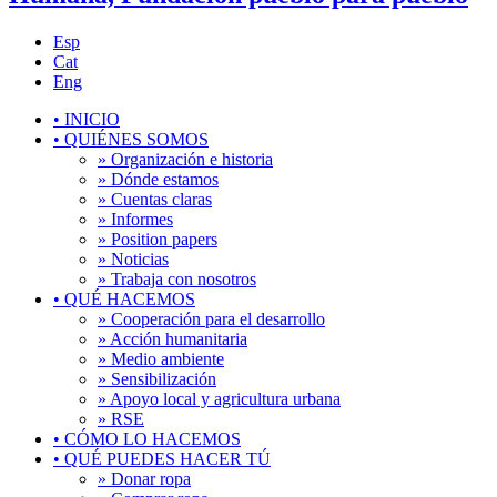
Esp
Cat
Eng
•
INICIO
•
QUIÉNES SOMOS
» Organización e historia
» Dónde estamos
» Cuentas claras
» Informes
» Position papers
» Noticias
» Trabaja con nosotros
•
QUÉ HACEMOS
» Cooperación para el desarrollo
» Acción humanitaria
» Medio ambiente
» Sensibilización
» Apoyo local y agricultura urbana
» RSE
•
CÓMO LO HACEMOS
•
QUÉ PUEDES HACER TÚ
» Donar ropa