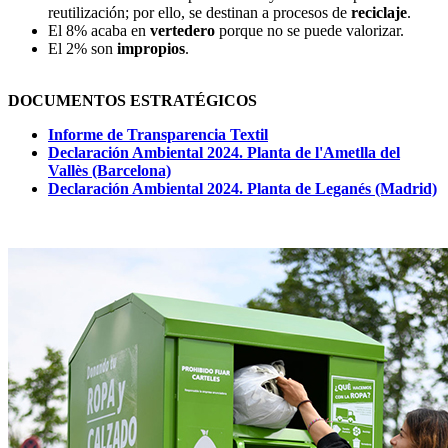
reutilización; por ello, se destinan a procesos de
reciclaje
.
El 8% acaba en
vertedero
porque no se puede valorizar.
El 2% son
impropios
.
DOCUMENTOS ESTRATÉGICOS
Informe de Transparencia Textil
Declaración Ambiental 2024. Planta de l'Ametlla del
Vallès (Barcelona)
Declaración Ambiental 2024. Planta de Leganés (Madrid)