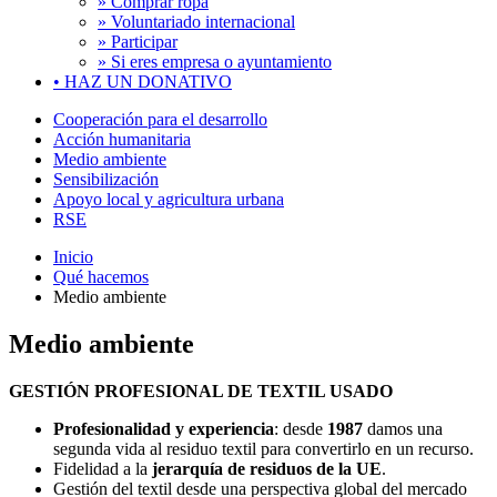
» Comprar ropa
» Voluntariado internacional
» Participar
» Si eres empresa o ayuntamiento
•
HAZ UN DONATIVO
Cooperación para el desarrollo
Acción humanitaria
Medio ambiente
Sensibilización
Apoyo local y agricultura urbana
RSE
Inicio
Qué hacemos
Medio ambiente
Medio ambiente
GESTIÓN PROFESIONAL DE TEXTIL USADO
Profesionalidad y experiencia
: desde
1987
damos una
segunda vida al residuo textil para convertirlo en un recurso.
Fidelidad a la
jerarquía de residuos de la UE
.
Gestión del textil desde una perspectiva global del mercado