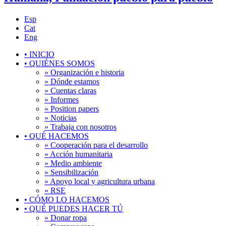
Esp
Cat
Eng
•
INICIO
•
QUIÉNES SOMOS
» Organización e historia
» Dónde estamos
» Cuentas claras
» Informes
» Position papers
» Noticias
» Trabaja con nosotros
•
QUÉ HACEMOS
» Cooperación para el desarrollo
» Acción humanitaria
» Medio ambiente
» Sensibilización
» Apoyo local y agricultura urbana
» RSE
•
CÓMO LO HACEMOS
•
QUÉ PUEDES HACER TÚ
» Donar ropa